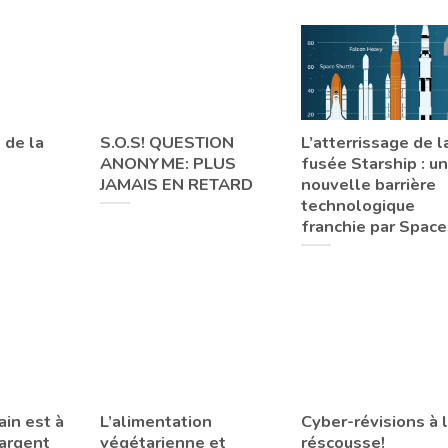
 de la
S.O.S! QUESTION
L’atterrissage de l
ANONYME: PLUS
fusée Starship : u
JAMAIS EN RETARD
nouvelle barrière
technologique
franchie par Space
in est à
L’alimentation
Cyber-révisions à 
’argent
végétarienne et
réscousse!