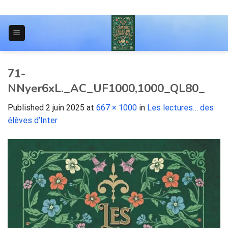
Skip
to
content
JOURNAL POUR LES ÉTUDIANTS
71-
NNyer6xL._AC_UF1000,1000_QL80_
Published
2 juin 2025
at
667 × 1000
in
Les lectures… des
élèves d’Inter