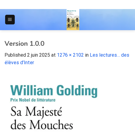
Skip
to
content
JOURNAL POUR LES ÉTUDIANTS
Version 1.0.0
Published
2 juin 2025
at
1276 × 2102
in
Les lectures… des
élèves d’Inter