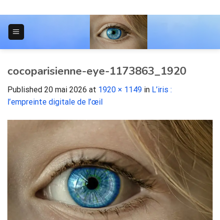
Skip
to
content
JOURNAL POUR LES ÉTUDIANTS
cocoparisienne-eye-1173863_1920
Published
20 mai 2026
at
1920 × 1149
in
L’iris :
l’empreinte digitale de l’œil