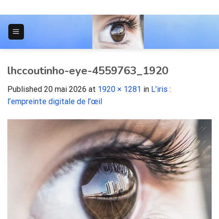
Skip
to
content
JOURNAL POUR LES ÉTUDIANTS
lhccoutinho-eye-4559763_1920
Published
20 mai 2026
at
1920 × 1281
in
L’iris :
l’empreinte digitale de l’œil