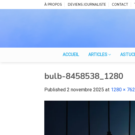
Skip
À PROPOS
DEVIENS JOURNALISTE
CONTACT
to
content
ACCUEIL
ARTICLES
ASTUC
bulb-8458538_1280
Published
2 novembre 2025
at
1280 × 762