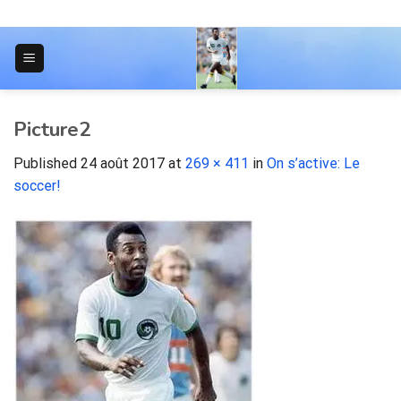
Skip
to
content
JOURNAL POUR LES ÉTUDIANTS
Picture2
Published
24 août 2017
at
269 × 411
in
On s’active: Le
soccer!