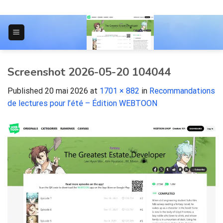
Skip
to
content
JOURNAL POUR LES ÉTUDIANTS
Screenshot 2026-05-20 104044
Published
20 mai 2026
at
1701 × 882
in
Recommandations
de lectures pour l’été – Édition WEBTOON