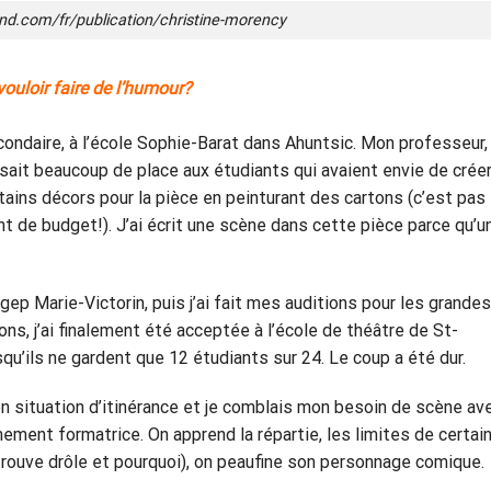
end.com/fr/publication/christine-morency
 vouloir faire de l’humour?
condaire, à l’école Sophie-Barat dans Ahuntsic. Mon professeur,
issait beaucoup de place aux étudiants qui avaient envie de créer
ertains décors pour la pièce en peinturant des cartons (c’est pas
 de budget!). J’ai écrit une scène dans cette pièce parce qu’u
ep Marie-Victorin, puis j’ai fait mes auditions pour les grandes
ons, j’ai finalement été acceptée à l’école de théâtre de St-
squ’ils ne gardent que 12 étudiants sur 24. Le coup a été dur.
en situation d’itinérance et je comblais mon besoin de scène av
mement formatrice. On apprend la répartie, les limites de certai
l trouve drôle et pourquoi), on peaufine son personnage comique.