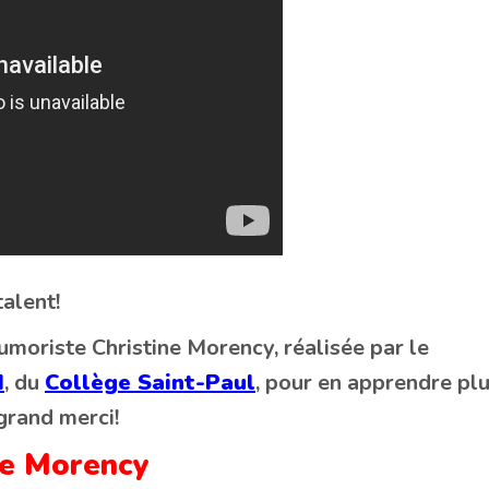
talent!
humoriste Christine Morency, réalisée par le
N
, du
Collège Saint-Paul
, pour en apprendre pl
grand merci!
ne Morency