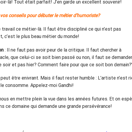
soir-là! Tout était parfait! J’en garde un excellent souvenir!
 vos conseils pour débuter le métier d’humoriste?
travail ce métier-là. Il faut être discipliné ce qui n’est pas
st, c’est le plus beau métier du monde!
on
: Il ne faut pas avoir peur de la critique. Il faut chercher à
acle, que celui-ci se soit bien passé ou non, il faut se demande
ce soir et pas hier? Comment faire pour que ce soit bon demain?’’
peut être enivrant. Mais il faut rester humble : L’artiste n’est r
ui le consomme. Appelez-moi Gandhi!
 nous en mettre plein la vue dans les années futures. Et on espè
e dans ce domaine qui demande une grande persévérance!