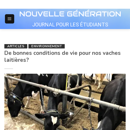
Skip
to
content
JOURNAL POUR LES ÉTUDIANTS
ARTICLES
,
ENVIRONNEMENT
De bonnes conditions de vie pour nos vaches
laitières?