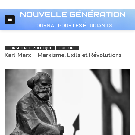
Skip
to
content
JOURNAL POUR LES ÉTUDIANTS
CONSCIENCE POLITIQUE
,
CULTURE
Karl Marx – Marxisme, Exils et Révolutions