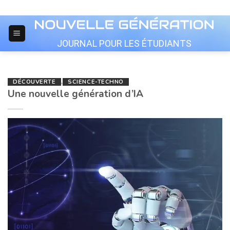
Skip
to
content
JOURNAL POUR LES ÉTUDIANTS
DÉCOUVERTE
,
SCIENCE-TECHNO
Une nouvelle génération d’IA