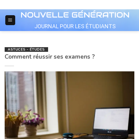
Skip
to
content
JOURNAL POUR LES ÉTUDIANTS
ASTUCES - ÉTUDES
Comment réussir ses examens ?