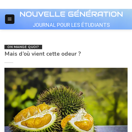
Skip
to
content
JOURNAL POUR LES ÉTUDIANTS
ON MANGE QUOI?
Mais d’où vient cette odeur ?