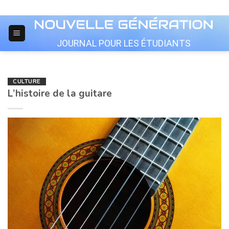
Skip
to
content
JOURNAL POUR LES ÉTUDIANTS
CULTURE
L’histoire de la guitare