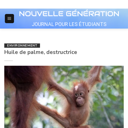
Skip
to
content
JOURNAL POUR LES ÉTUDIANTS
ENVIRONNEMENT
Huile de palme, destructrice