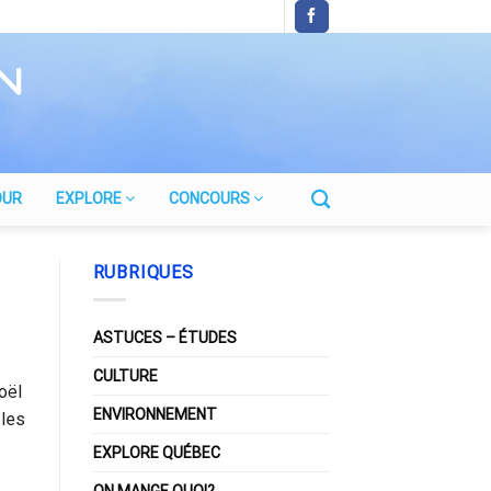
OUR
EXPLORE
CONCOURS
RUBRIQUES
ASTUCES – ÉTUDES
CULTURE
oël
ENVIRONNEMENT
 les
EXPLORE QUÉBEC
ON MANGE QUOI?