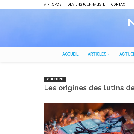
Skip
À PROPOS
DEVIENS JOURNALISTE
CONTACT
to
content
ACCUEIL
ARTICLES
ASTUC
CULTURE
Les origines des lutins d