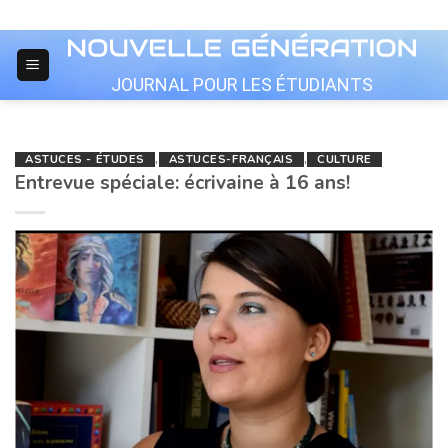
Skip
to
content
JOURNAL POUR LES ÉTUDIANTS
ASTUCES - ÉTUDES
,
ASTUCES-FRANÇAIS
,
CULTURE
Entrevue spéciale: écrivaine à 16 ans!