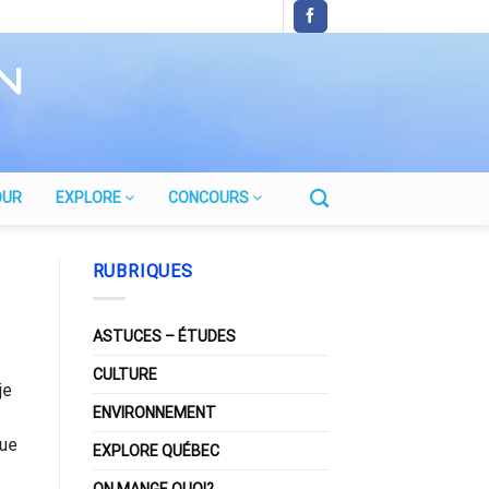
OUR
EXPLORE
CONCOURS
RUBRIQUES
ASTUCES – ÉTUDES
CULTURE
je
ENVIRONNEMENT
que
EXPLORE QUÉBEC
ON MANGE QUOI?