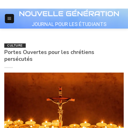
Skip
to
content
JOURNAL POUR LES ÉTUDIANTS
CULTURE
Portes Ouvertes pour les chrétiens
persécutés