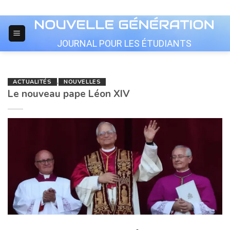
Skip
to
content
JOURNAL POUR LES ÉTUDIANTS
ACTUALITÉS
,
NOUVELLES
Le nouveau pape Léon XIV