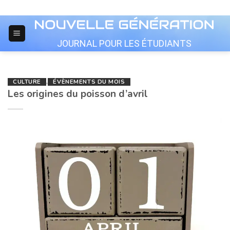
Skip
to
content
JOURNAL POUR LES ÉTUDIANTS
CULTURE
,
ÉVÈNEMENTS DU MOIS
Les origines du poisson d’avril