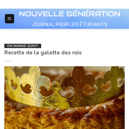
Skip
to
content
JOURNAL POUR LES ÉTUDIANTS
ON MANGE QUOI?
Recette de la galette des rois