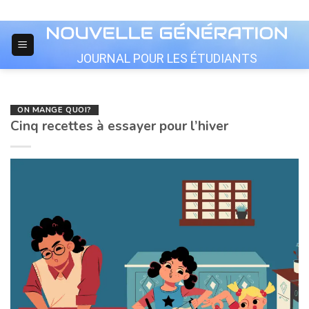
Skip
to
content
JOURNAL POUR LES ÉTUDIANTS
ON MANGE QUOI?
Cinq recettes à essayer pour l’hiver