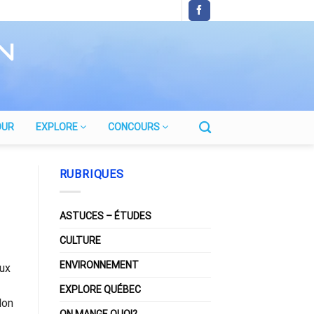
OUR
EXPLORE
CONCOURS
RUBRIQUES
ASTUCES – ÉTUDES
CULTURE
ENVIRONNEMENT
aux
EXPLORE QUÉBEC
lon
ON MANGE QUOI?