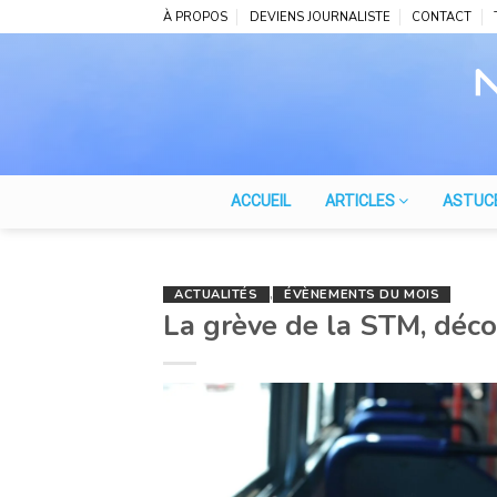
Skip
À PROPOS
DEVIENS JOURNALISTE
CONTACT
to
content
ACCUEIL
ARTICLES
ASTUC
ACTUALITÉS
,
ÉVÈNEMENTS DU MOIS
La grève de la STM, déco