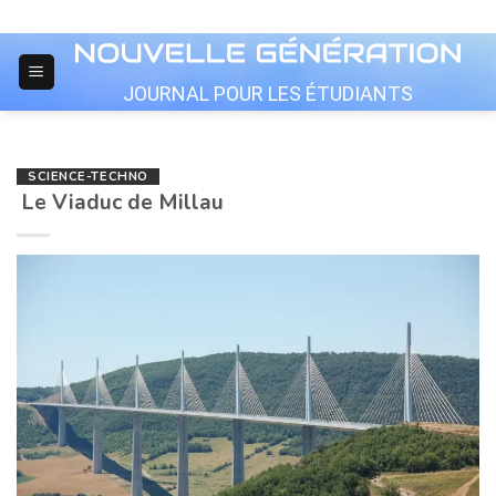
Skip
to
content
JOURNAL POUR LES ÉTUDIANTS
SCIENCE-TECHNO
Le Viaduc de Millau