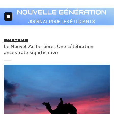
Skip
to
content
JOURNAL POUR LES ÉTUDIANTS
ACTUALITÉS
Le Nouvel An berbère : Une célébration
ancestrale significative