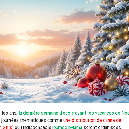
 les ans,
la dernière semaine
d’école avant les vacances de Noë
et journées thématiques comme
une distribution de canne de
 Girls)
ou l’indispensable
journée pyjama
seront organisées.