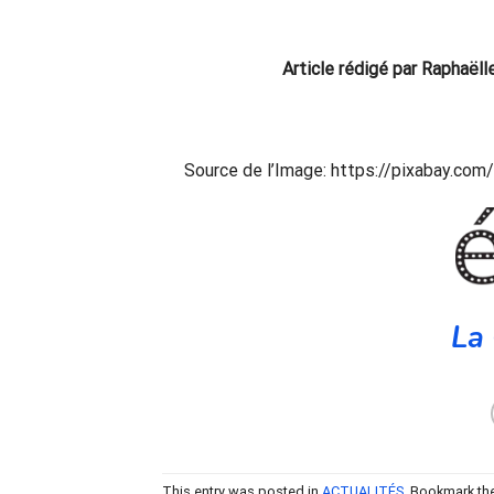
Article rédigé par Raphaëll
Source de l’Image: https://pixabay.c
La 
This entry was posted in
ACTUALITÉS
. Bookmark th