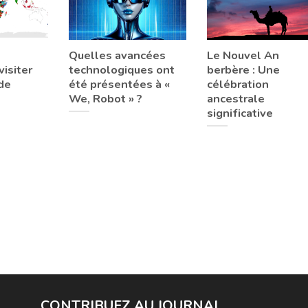
Quelles avancées
Le Nouvel An
isiter
technologiques ont
berbère : Une
de
été présentées à «
célébration
We, Robot » ?
ancestrale
significative
CONTRIBUEZ AU JOURNAL