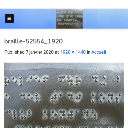
Skip
to
content
JOURNAL POUR LES ÉTUDIANTS
braille-52554_1920
Published
7 janvier 2020
at
1920 × 1440
in
Accueil