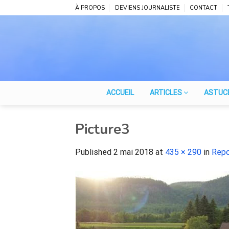
Skip
À PROPOS
DEVIENS JOURNALISTE
CONTACT
to
content
ACCUEIL
ARTICLES
ASTUC
Picture3
Published
2 mai 2018
at
435 × 290
in
Repo