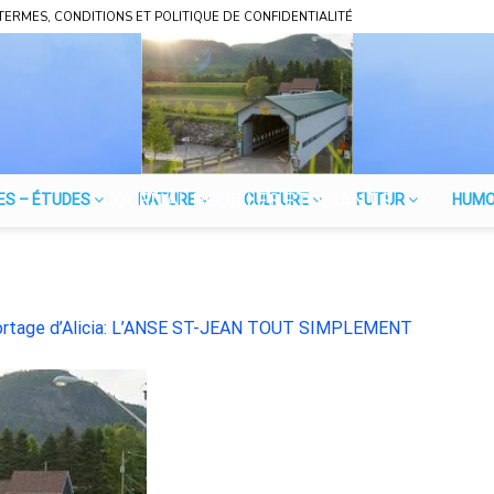
TERMES, CONDITIONS ET POLITIQUE DE CONFIDENTIALITÉ
JOURNAL POUR LES ÉTUDIANTS
ES – ÉTUDES
NATURE
CULTURE
FUTUR
HUM
rtage d’Alicia: L’ANSE ST-JEAN TOUT SIMPLEMENT