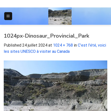
Skip
to
content
JOURNAL POUR LES ÉTUDIANTS
1024px-Dinosaur_Provincial_Park
Published
24 juillet 2024
at
1024 × 768
in
C’est l’été, voici
les sites UNESCO à visiter au Canada