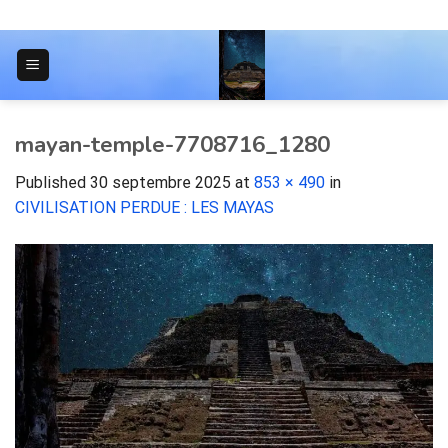
Skip
to
content
JOURNAL POUR LES ÉTUDIANTS
mayan-temple-7708716_1280
Published
30 septembre 2025
at
853 × 490
in
CIVILISATION PERDUE : LES MAYAS