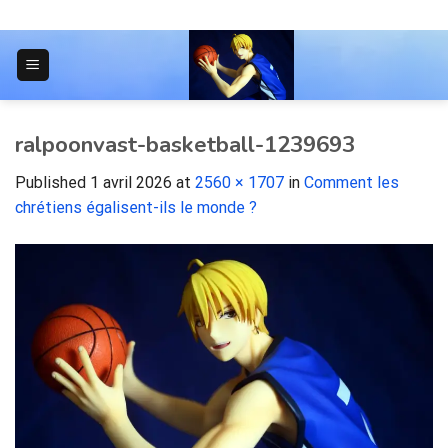
Skip
to
content
JOURNAL POUR LES ÉTUDIANTS
ralpoonvast-basketball-1239693
Published
1 avril 2026
at
2560 × 1707
in
Comment les
chrétiens égalisent-ils le monde ?