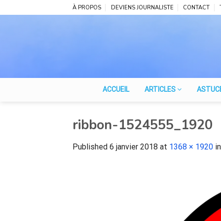
Skip
À PROPOS
DEVIENS JOURNALISTE
CONTACT
to
content
ACCUEIL
ARTICLES
ASTUC
ribbon-1524555_1920
Published
6 janvier 2018
at
1368 × 1920
i