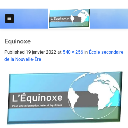
Skip
to
content
JOURNAL POUR LES ÉTUDIANTS
Equinoxe
Published
19 janvier 2022
at
540 × 256
in
École secondaire
de la Nouvelle-Ère