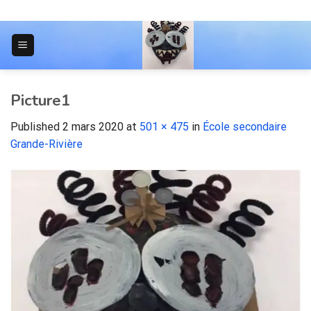
Skip
to
content
JOURNAL POUR LES ÉTUDIANTS
Picture1
Published
2 mars 2020
at
501 × 475
in
École secondaire
Grande-Rivière