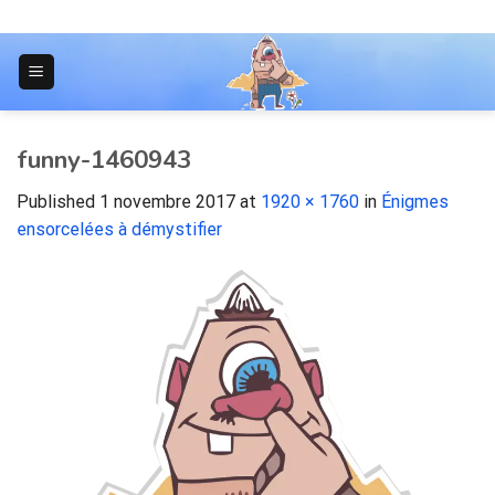
Skip
to
content
JOURNAL POUR LES ÉTUDIANTS
funny-1460943
Published
1 novembre 2017
at
1920 × 1760
in
Énigmes
ensorcelées à démystifier