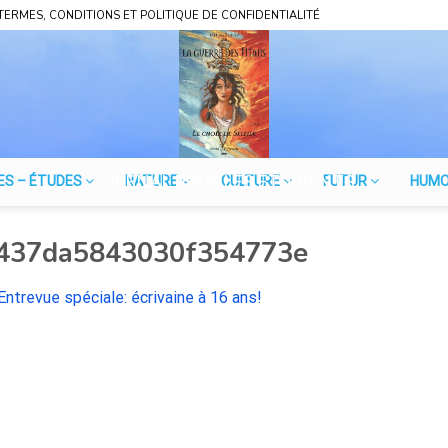
TERMES, CONDITIONS ET POLITIQUE DE CONFIDENTIALITÉ
JOURNAL POUR LES ÉTUDIANTS
ES – ÉTUDES
NATURE
CULTURE
FUTUR
HUM
437da5843030f354773e
Entrevue spéciale: écrivaine à 16 ans!