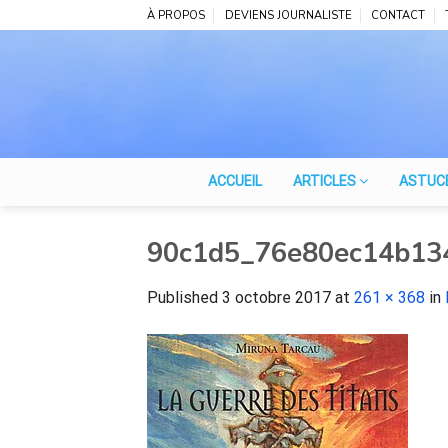
Skip
À PROPOS
DEVIENS JOURNALISTE
CONTACT
to
content
ACCUEIL
ARTICLES
ASTUC
90c1d5_76e80ec14b13
Published
3 octobre 2017
at
261 × 368
in