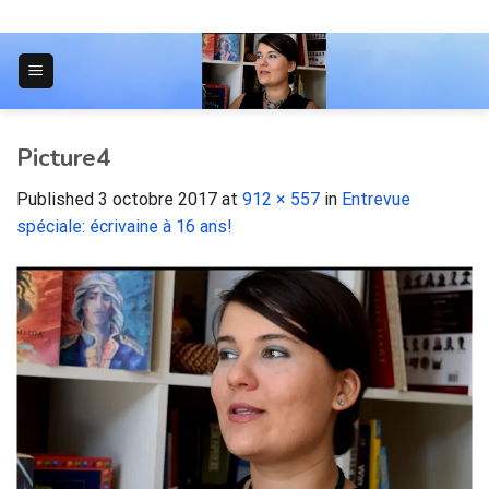
Skip
to
content
JOURNAL POUR LES ÉTUDIANTS
Picture4
Published
3 octobre 2017
at
912 × 557
in
Entrevue
spéciale: écrivaine à 16 ans!