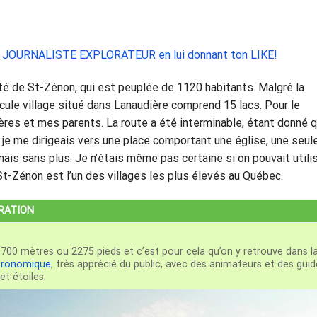
ours JOURNALISTE EXPLORATEUR en lui donnant ton LIKE!
alité de St-Zénon, qui est peuplée de 1120 habitants. Malgré la
scule village situé dans Lanaudière comprend 15 lacs. Pour le
ères et mes parents. La route a été interminable, étant donné 
s, je me dirigeais vers une place comportant une église, une seul
mais sans plus. Je n’étais même pas certaine si on pouvait utili
 St-Zénon est l’un des villages les plus élevés au Québec.
ÉRATION
de 700 mètres ou 2275 pieds et c’est pour cela qu’on y retrouve dans l
stronomique
, très apprécié du public, avec des animateurs et des gui
et étoiles.