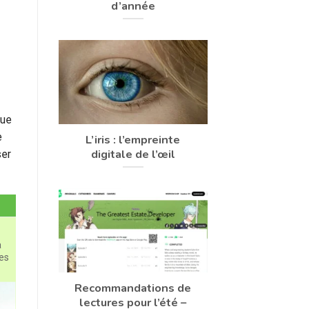
d’année
que
e
L’iris : l’empreinte
digitale de l’œil
ser
a
des
Recommandations de
lectures pour l’été –