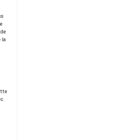
us
de
 de
 la
ette
c.