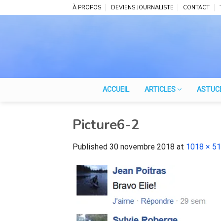
Skip
À PROPOS
DEVIENS JOURNALISTE
CONTACT
to
content
ACCUEIL
ARTICLES
ASTUC
Picture6-2
Published
30 novembre 2018
at
1018 × 5