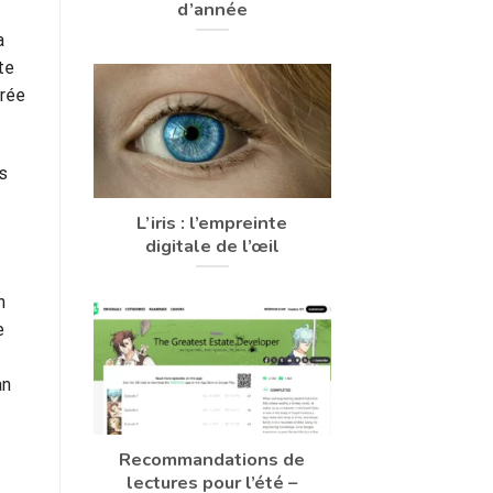
d’année
a
te
urée
s
L’iris : l’empreinte
digitale de l’œil
n
e
an
Recommandations de
lectures pour l’été –