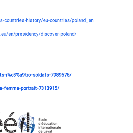
es-countries-history/eu-countries/poland_en
pa.eu/en/presidency/discover-poland/
ldats-r%c3%a9tro-soldats-7989575/
rie-femme-portrait-7313915/
3