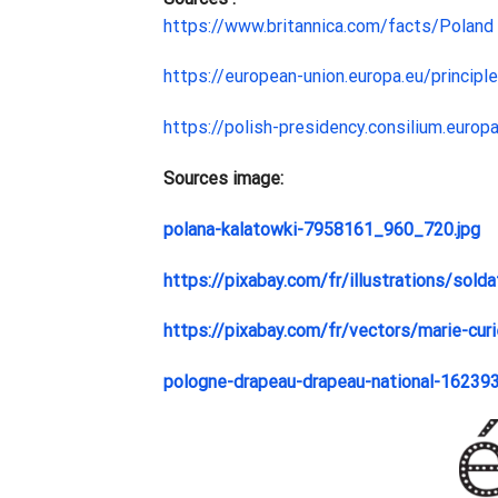
https://www.britannica.com/facts/Poland
https://european-union.europa.eu/principl
https://polish-presidency.consilium.euro
Sources image:
polana-kalatowki-7958161_960_720.jpg
https://pixabay.com/fr/illustrations/so
https://pixabay.com/fr/vectors/marie-cu
pologne-drapeau-drapeau-national-16239