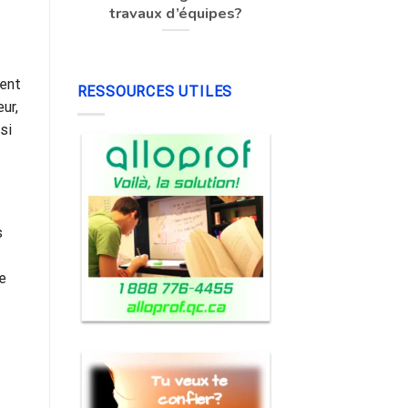
travaux d’équipes?
ment
RESSOURCES UTILES
ur,
si
s
e