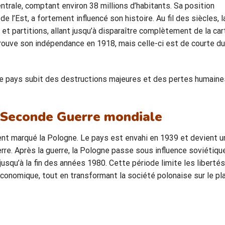
ntrale, comptant environ 38 millions d’habitants. Sa position
e l’Est, a fortement influencé son histoire. Au fil des siècles, l
t partitions, allant jusqu’à disparaître complètement de la car
 retrouve son indépendance en 1918, mais celle-ci est de courte d
le pays subit des destructions majeures et des pertes humaine
 Seconde Guerre mondiale
t marqué la Pologne. Le pays est envahi en 1939 et devient u
erre. Après la guerre, la Pologne passe sous influence soviétiqu
squ’à la fin des années 1980. Cette période limite les libertés
conomique, tout en transformant la société polonaise sur le pl