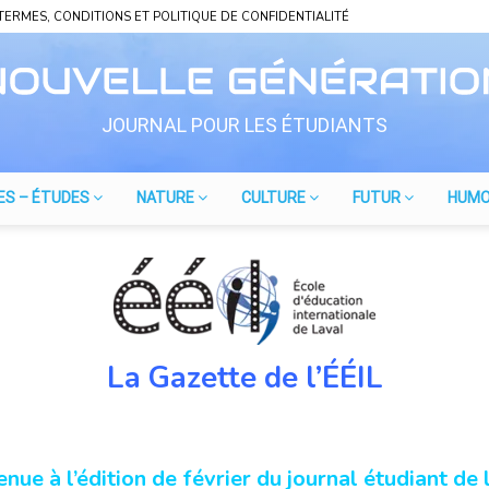
TERMES, CONDITIONS ET POLITIQUE DE CONFIDENTIALITÉ
JOURNAL POUR LES ÉTUDIANTS
ES – ÉTUDES
NATURE
CULTURE
FUTUR
HUM
La Gazette de l’ÉÉIL
nue à l’édition de février du journal étudiant de l