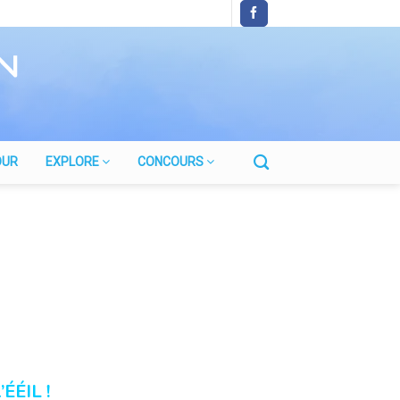
OUR
EXPLORE
CONCOURS
’ÉÉIL !