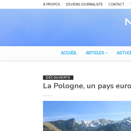
Skip
À PROPOS
DEVIENS JOURNALISTE
CONTACT
to
content
ACCUEIL
ARTICLES
ASTUC
DÉCOUVERTE
La Pologne, un pays euro