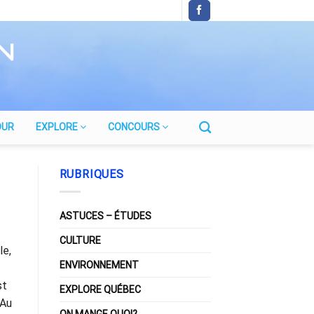
OUR
EXPLORE
CONCOURS
RUBRIQUES
ASTUCES – ÉTUDES
CULTURE
le,
ENVIRONNEMENT
st
EXPLORE QUÉBEC
 Au
ON MANGE QUOI?