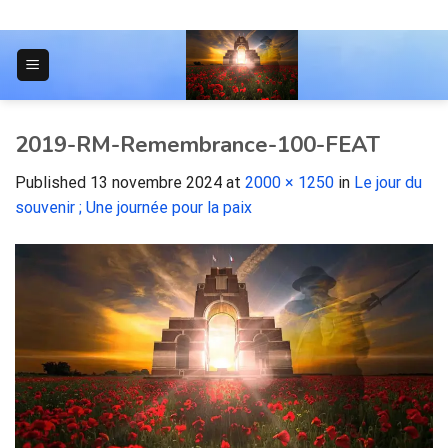
Skip
to
content
JOURNAL POUR LES ÉTUDIANTS
2019-RM-Remembrance-100-FEAT
Published
13 novembre 2024
at
2000 × 1250
in
Le jour du
souvenir ; Une journée pour la paix