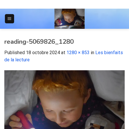
Skip
to
content
JOURNAL POUR LES ÉTUDIANTS
reading-5069826_1280
Published
18 octobre 2024
at
1280 × 853
in
Les bienfaits
de la lecture