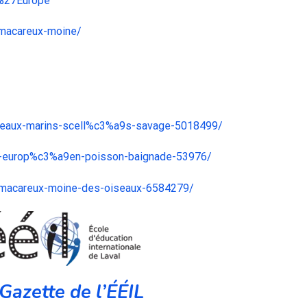
d%27Europe
-macareux-moine/
-veaux-marins-scell%c3%a9s-savage-5018499/
on-europ%c3%a9en-poisson-baignade-53976/
-macareux-moine-des-oiseaux-6584279/
Gazette de l’ÉÉIL