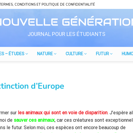
TERMES, CONDITIONS ET POLITIQUE DE CONFIDENTIALITÉ
JOURNAL POUR LES ÉTUDIANTS
ES – ÉTUDES
NATURE
CULTURE
FUTUR
HUM
xtinction d’Europe
ormer sur
les animaux qui sont en voie de disparition
. J’espère a
 moi de
sauver ces animaux
, car ces créatures sont exceptionnel
ans le futur. Selon moi, ces espèces ont encore beaucoup de