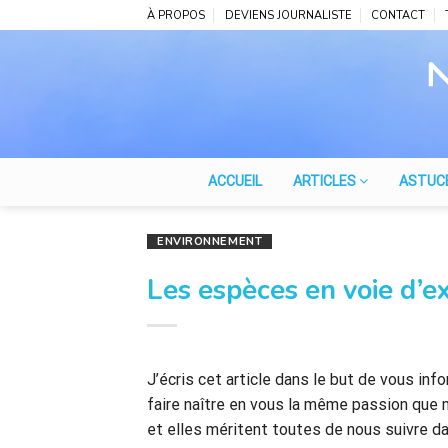
Skip
À PROPOS
DEVIENS JOURNALISTE
CONTACT
to
content
ACCUEIL
ARTICLES
ASTUC
ENVIRONNEMENT
Les espèces en voie d’e
J’écris cet article dans le but de vous inf
faire naître en vous la même passion que
et elles méritent toutes de nous suivre d