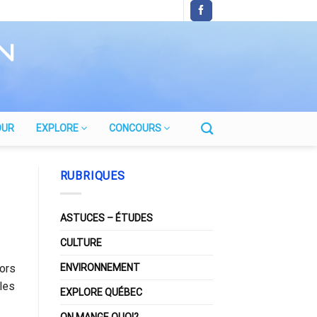
OUR
EXPLORE
CONCOURS
RUBRIQUES
ASTUCES – ÉTUDES
CULTURE
ENVIRONNEMENT
lors
les
EXPLORE QUÉBEC
ON MANGE QUOI?