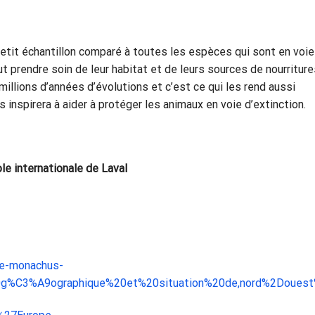
petit échantillon comparé à toutes les espèces qui sont en voie
ut prendre soin de leur habitat et de leurs sources de nourriture
illions d’années d’évolutions et c’est ce qui les rend aussi
s inspirera à aider à protéger les animaux en voie d’extinction.
ole internationale de Laval
ne-monachus-
0g%C3%A9ographique%20et%20situation%20de,nord%2Douest%