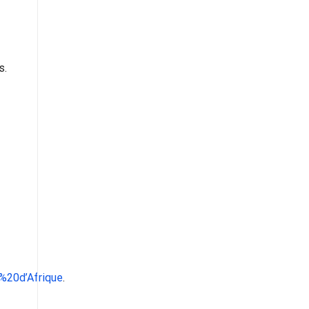
s.
20d’Afrique
.