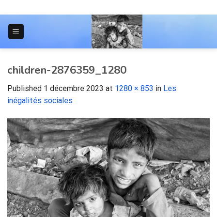
Skip
to
content
JOURNAL POUR LES ÉTUDIANTS
children-2876359_1280
Published
1 décembre 2023
at
1280 × 853
in
Les
inégalités sociales