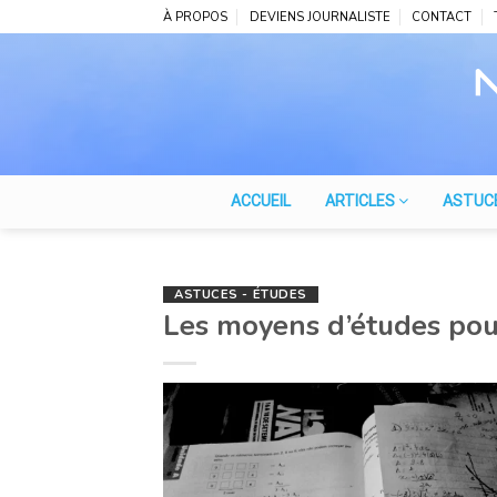
Skip
À PROPOS
DEVIENS JOURNALISTE
CONTACT
to
content
ACCUEIL
ARTICLES
ASTUC
ASTUCES - ÉTUDES
Les moyens d’études pou