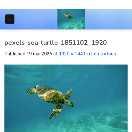
Skip
to
content
JOURNAL POUR LES ÉTUDIANTS
pexels-sea-turtle-1851102_1920
Published
19 mai 2026
at
1920 × 1440
in
Les tortues